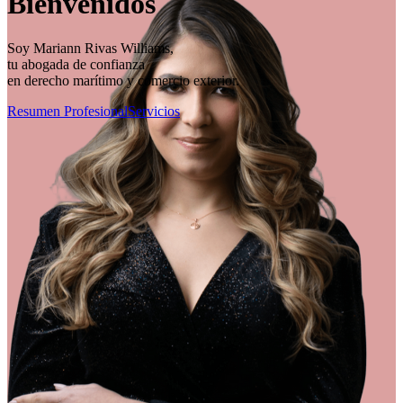
Bienvenidos
Soy Mariann Rivas Williams,
tu abogada de confianza
en derecho marítimo y comercio exterior.
Resumen Profesional
Servicios